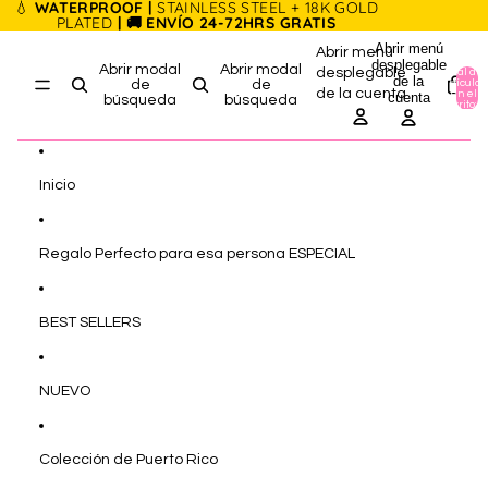
Ir directamente al contenido
💧
WATERPROOF |
STAINLESS STEEL + 18K GOLD
PLATED
| 🚚 ENVÍO 24-72HRS GRATIS
Abrir menú
Abrir menú
desplegable
Abrir modal
Abrir modal
desplegable
Total de
de la
artículos
de
de
de la cuenta
en el
cuenta
búsqueda
búsqueda
carrito: 0
Inicio
Regalo Perfecto para esa persona ESPECIAL
BEST SELLERS
NUEVO
Colección de Puerto Rico