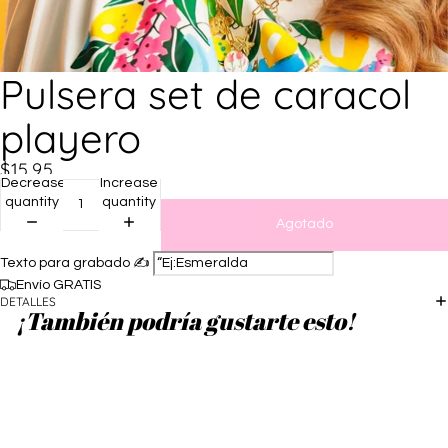
Pulsera set de caracol
playero
$15.95
Decrease
Increase
quantity
quantity
Agotado
Texto para grabado ✍️
Envío GRATIS
DETALLES
¡También podría gustarte esto!