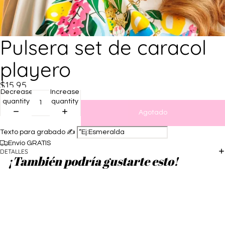
Pulsera set de caracol
playero
$15.95
Decrease
Increase
quantity
quantity
Agotado
Texto para grabado ✍️
Envío GRATIS
DETALLES
¡También podría gustarte esto!