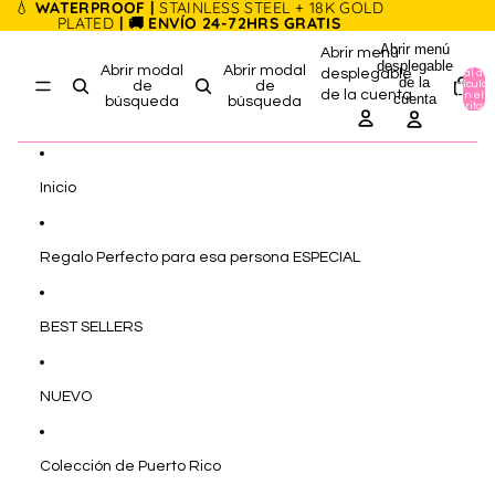
Ir directamente al contenido
💧
WATERPROOF |
STAINLESS STEEL + 18K GOLD
PLATED
| 🚚 ENVÍO 24-72HRS GRATIS
Abrir menú
Abrir menú
desplegable
Abrir modal
Abrir modal
desplegable
Total de
de la
artículos
de
de
de la cuenta
en el
cuenta
búsqueda
búsqueda
carrito: 0
Inicio
Regalo Perfecto para esa persona ESPECIAL
BEST SELLERS
NUEVO
Colección de Puerto Rico