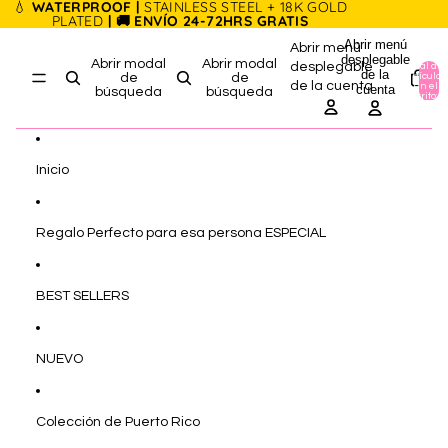
Ir directamente al contenido
💧
WATERPROOF |
STAINLESS STEEL + 18K GOLD
PLATED
| 🚚 ENVÍO 24-72HRS GRATIS
Abrir menú
Abrir menú
desplegable
Abrir modal
Abrir modal
desplegable
Total de
de la
artículos
de
de
de la cuenta
en el
cuenta
búsqueda
búsqueda
carrito: 0
Inicio
Regalo Perfecto para esa persona ESPECIAL
BEST SELLERS
NUEVO
Colección de Puerto Rico