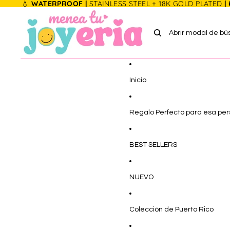
Ir directamente al contenido
💧
WATERPROOF |
STAINLESS STEEL + 18K GOLD PLATED
|
Abrir modal de b
Inicio
Regalo Perfecto para esa pe
BEST SELLERS
NUEVO
Colección de Puerto Rico