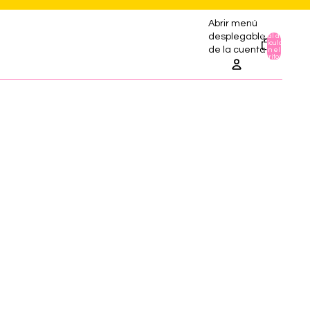
Abrir menú
desplegable
Total de
artículos
0
de la cuenta
en el
carrito: 0