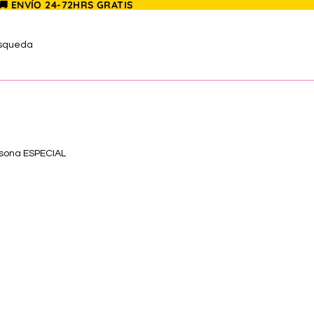
 🚚 ENVÍO 24-72HRS GRATIS
úsqueda
rsona ESPECIAL