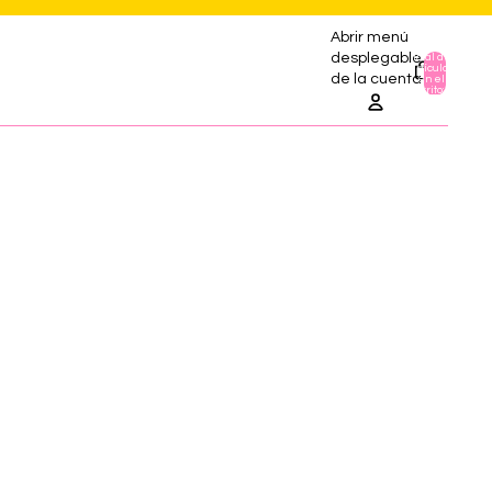
Abrir menú
desplegable
Total de
artículos
0
de la cuenta
en el
carrito: 0