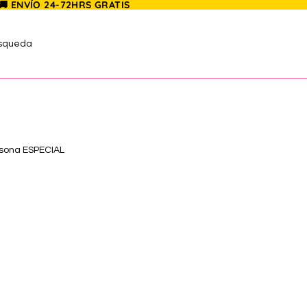
 🚚 ENVÍO 24-72HRS GRATIS
úsqueda
rsona ESPECIAL