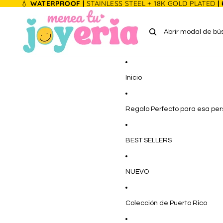
Ir directamente al contenido
💧
WATERPROOF |
STAINLESS STEEL + 18K GOLD PLATED
|
Abrir modal de b
Inicio
Regalo Perfecto para esa pe
BEST SELLERS
NUEVO
Colección de Puerto Rico