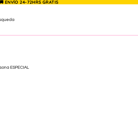
 🚚 ENVÍO 24-72HRS GRATIS
úsqueda
rsona ESPECIAL