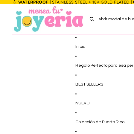
Ir directamente al contenido
💧
WATERPROOF |
STAINLESS STEEL + 18K GOLD PLATED
|
Abrir modal de b
Inicio
Regalo Perfecto para esa pe
BEST SELLERS
NUEVO
Colección de Puerto Rico