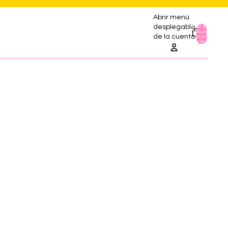
Abrir menú
desplegable
Total de
artículos
0
de la cuenta
en el
carrito: 0