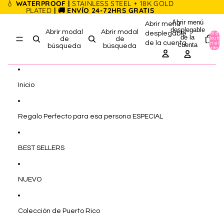
Ir directamente al contenido
💧
WATERPROOF |
STAINLESS STEEL + 18K GOLD
PLATED
| 🚚 ENVÍO 24-72HRS GRATIS
Abrir menú
Abrir menú
desplegable
Abrir modal
Abrir modal
desplegable
Total de
de la
artículos
de
de
de la cuenta
en el
cuenta
búsqueda
búsqueda
carrito: 0
Inicio
Regalo Perfecto para esa persona ESPECIAL
BEST SELLERS
NUEVO
Colección de Puerto Rico