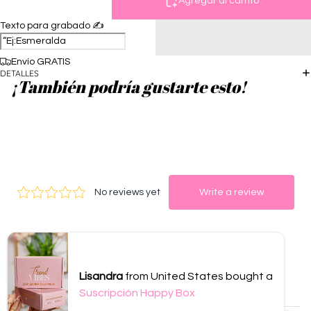
Agregar al carrito
Texto para grabado ✍️
Envío GRATIS
DETALLES
¡También podría gustarte esto!
Lisandra
from United States bought a
Suscripción Happy Box
© 2026
Menea Tu Joyería
,
Diseñado por Yeremi Ortiz