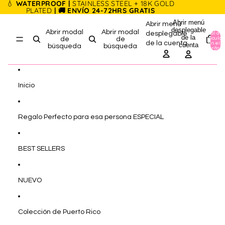
Ir directamente al contenido
💧
WATERPROOF |
STAINLESS STEEL + 18K GOLD
PLATED
| 🚚 ENVÍO 24-72HRS GRATIS
Abrir menú
Abrir menú
desplegable
Abrir modal
Abrir modal
desplegable
Total de
de la
artículos
de
de
de la cuenta
en el
cuenta
búsqueda
búsqueda
carrito: 0
Inicio
Regalo Perfecto para esa persona ESPECIAL
BEST SELLERS
NUEVO
Colección de Puerto Rico