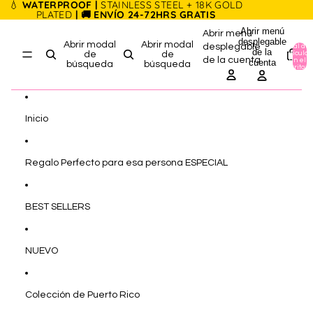
Ir directamente al contenido
💧
WATERPROOF |
STAINLESS STEEL + 18K GOLD
PLATED
| 🚚 ENVÍO 24-72HRS GRATIS
Abrir menú
Abrir menú
desplegable
Abrir modal
Abrir modal
desplegable
Total de
de la
artículos
de
de
de la cuenta
en el
cuenta
búsqueda
búsqueda
carrito: 0
Inicio
Regalo Perfecto para esa persona ESPECIAL
BEST SELLERS
NUEVO
Colección de Puerto Rico