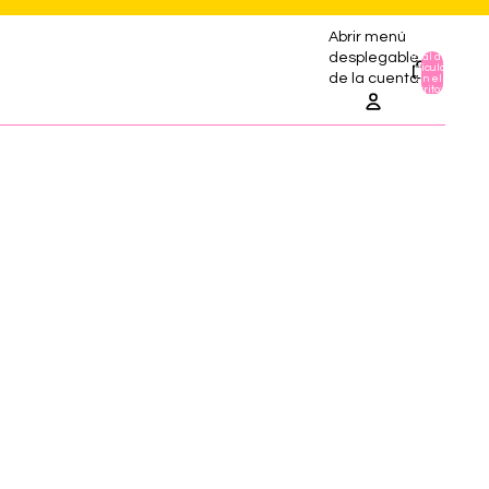
Abrir menú
desplegable
Total de
artículos
0
de la cuenta
en el
carrito: 0