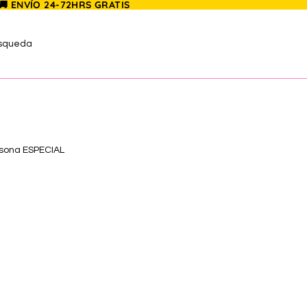
 🚚 ENVÍO 24-72HRS GRATIS
úsqueda
rsona ESPECIAL