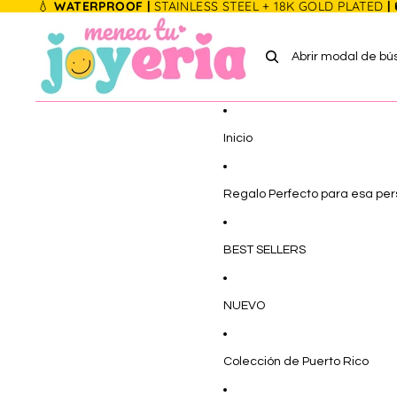
Ir directamente al contenido
💧
WATERPROOF |
STAINLESS STEEL + 18K GOLD PLATED
|
Abrir modal de b
Inicio
Regalo Perfecto para esa pe
BEST SELLERS
NUEVO
Colección de Puerto Rico