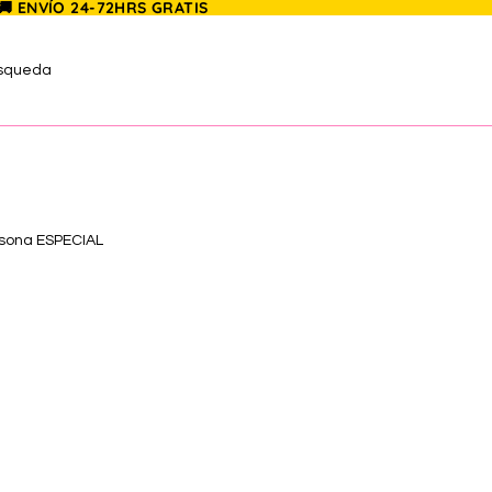
 🚚 ENVÍO 24-72HRS GRATIS
úsqueda
rsona ESPECIAL