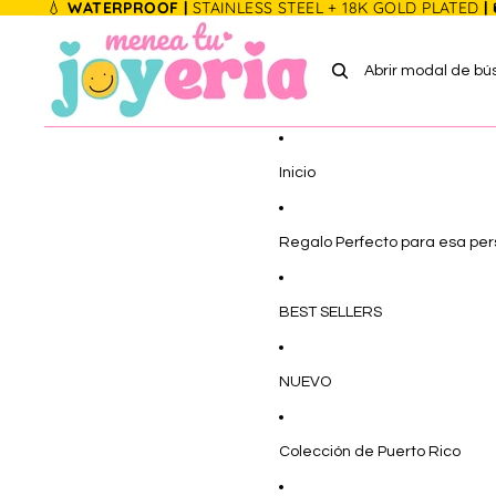
Ir directamente al contenido
💧
WATERPROOF |
STAINLESS STEEL + 18K GOLD PLATED
|
Abrir modal de b
Inicio
Regalo Perfecto para esa pe
BEST SELLERS
NUEVO
Colección de Puerto Rico