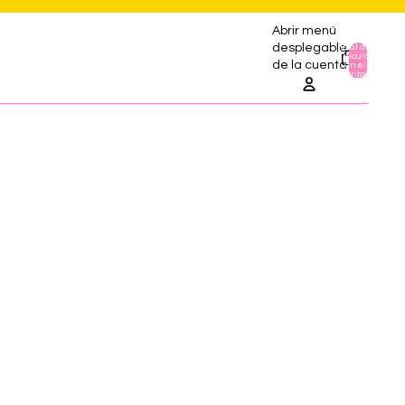
Abrir menú
desplegable
Total de
artículos
0
de la cuenta
en el
carrito: 0